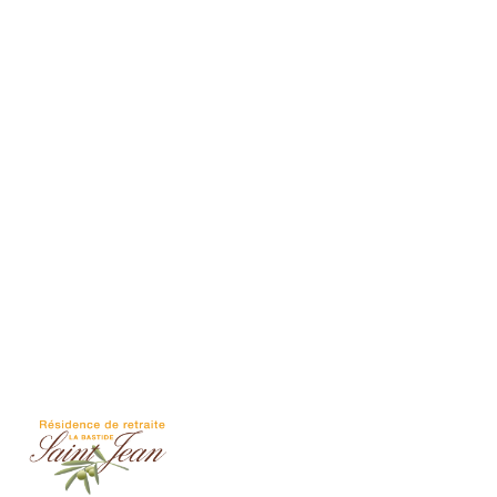
Présentation
Démarche qualité
Les équipes soignantes
Démarche Éco responsable
Activités thérapeutiques
Accueil Permanent
Nos valeurs
Accompagnement spécialisé
Restauration
Intervenants extérieurs et partenariats
Nous contacter
Animations et sorties
Horaires et accès
Les services
La galerie photos
Démarches d'admission
Les aides financières
FAQ