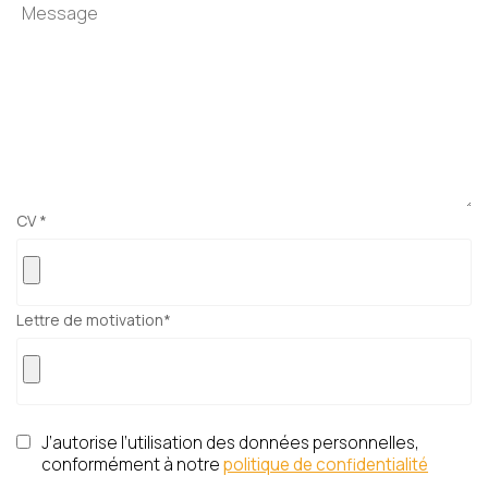
Votre email
Votre numéro de
CV
*
téléphone
Lettre de motivation
*
Prénom du proche
Nom du proche concerné
concerné
J’autorise l’utilisation des données personnelles,
Age du proche concerné
Code postal du proche
concerné
conformément à notre
politique de confidentialité