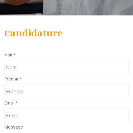
Candidature
Nom
*
Votre message a bien été envoyé
Prénom
*
Email
*
Message