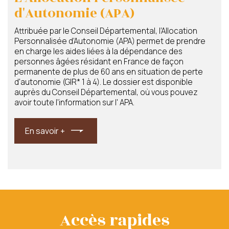
d'Autonomie (APA)
Attribuée par le Conseil Départemental, l’Allocation
Personnalisée d’Autonomie (APA) permet de prendre
en charge les aides liées à la dépendance des
personnes âgées résidant en France de façon
permanente de plus de 60 ans en situation de perte
d'autonomie (GIR* 1 à 4). Le dossier est disponible
auprès du Conseil Départemental, où vous pouvez
avoir toute l'information sur l' APA.
En savoir +
Les déductions fiscales sur
L'Aide Personnalisée au
impôts
Logement (APL)
Vous pouvez bénéficier, sous conditions, d'une
Les personnes âgées hébergées en maison de
En savoir +
réduction d'impôt si vous vivez dans un établissement
retraite peuvent bénéficier de l’aide personnalisée au
d'hébergement pour personnes âgées
logement. Le montant de l’APL est évalué en fonction
Accès rapides
dépendantes,EHPAD, sans restriction d’âge ni de
du niveau de ressources de la personne âgée, du coût
situation. La réduction accordée s’élève à 25% des
d’hébergement de l’établissement et de son