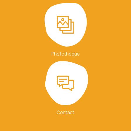
Calculer trois plus douze ?
(en chiffres)
J’autorise l’utilisation des données
personnelles, conformément à notre
Photothèque
politique de confidentialité
Conformément aux dispositions de l’article L. 223-2
du Code de la Consommation, vous pouvez vous
inscrire sur la liste d’opposition au démarchage
téléphonique « Bloctel »
https://www.bloctel.gouv.fr/
Contact